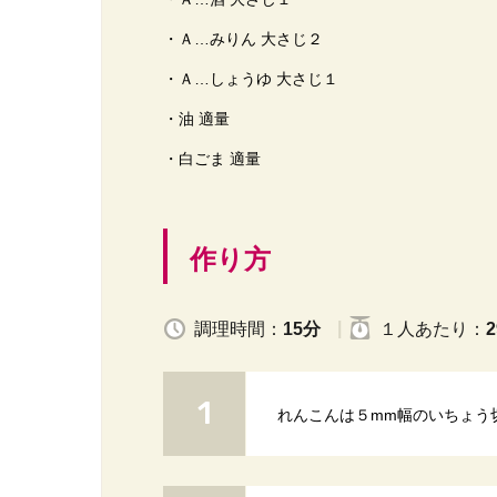
・Ａ…みりん 大さじ２
・Ａ…しょうゆ 大さじ１
・油 適量
・白ごま 適量
作り方
調理時間：
15分
１人
あたり
：
2
れんこんは５mm幅のいちょう