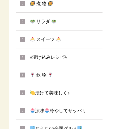
煮 物
サラダ
スイーツ
⁂漬け込みレシピ⁂
飲 物
漬けて美味しく♪
涼味
冷やしてサッパリ
おうちde全国グルメ