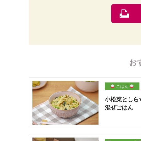
お
ごはん
小松菜としら
混ぜごはん