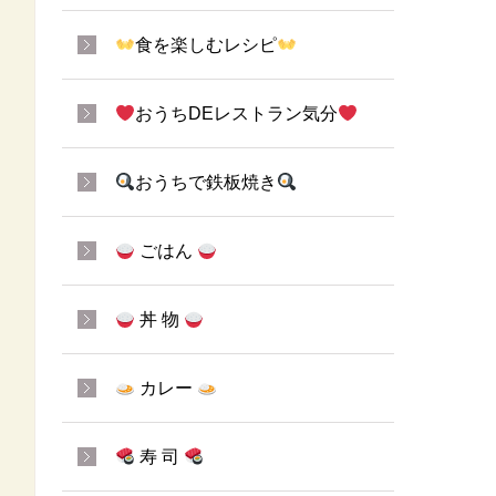
食を楽しむレシピ
おうちDEレストラン気分
おうちで鉄板焼き
ごはん
丼 物
カレー
寿 司