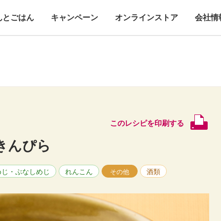
んとごはん
キャンペーン
オンラインストア
会社情
このレシピを印刷する
きんぴら
めじ・ぶなしめじ
れんこん
酒類
その他