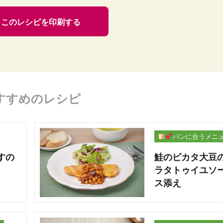
このレシピを印刷する
すすめのレシピ
パンに合うメニ
ー
すの
鮭のピカタ大豆
ラタトゥイユソ
ス添え