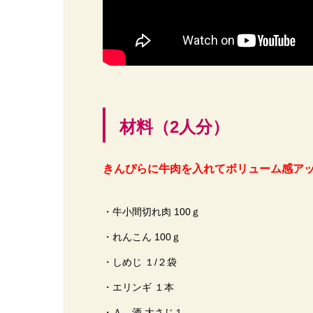
材料（2人分）
きんぴらに牛肉を入れてボリューム感ア
・牛小間切れ肉 100ｇ
・れんこん 100ｇ
・しめじ １/２袋
・エリンギ １本
・Ａ…酒 大さじ１