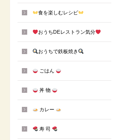
食を楽しむレシピ
おうちDEレストラン気分
おうちで鉄板焼き
ごはん
丼 物
カレー
寿 司