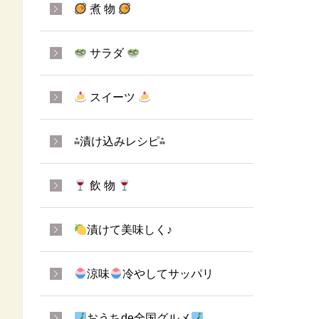
煮 物
サラダ
スイーツ
⁂漬け込みレシピ⁂
飲 物
漬けて美味しく♪
涼味
冷やしてサッパリ
おうちde全国グルメ