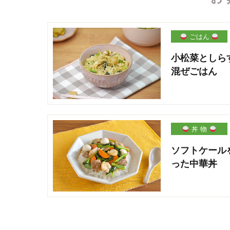
ごはん
小松菜としら
混ぜごはん
丼 物
ソフトケール
った中華丼