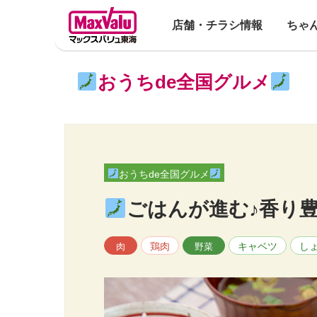
店舗・チラシ情報
ちゃ
おうちde全国グルメ
おうちde全国グルメ
ごはんが進む♪香り
鶏肉
キャベツ
し
肉
野菜