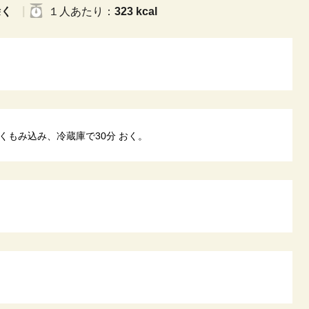
除く
１人
あたり
：
323 kcal
くもみ込み、冷蔵庫で30分 おく。