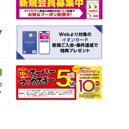
げ
の
ッ