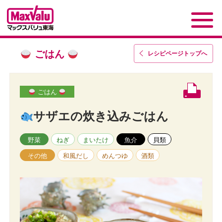
ごはん
レシピページトップ
へ
ごはん
サザエの炊き込みごはん
野菜
ねぎ
まいたけ
魚介
貝類
その他
和風だし
めんつゆ
酒類