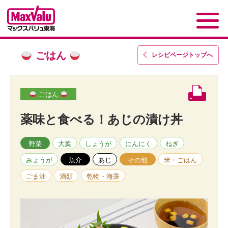
ごはん
レシピページトップ
へ
ごはん
薬味と食べる！あじの漬け丼
野菜
大葉
しょうが
にんにく
ねぎ
みょうが
魚介
あじ
その他
米・ごはん
ごま油
酒類
乾物・海藻