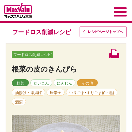
フードロス削減レシピ
レシピページトップ
へ
フードロス削減レシピ
根菜の皮のきんぴら
野菜
だいこん
にんじん
その他
油揚げ・厚揚げ
唐辛子
いりごま･すりごま(白･黒)
酒類