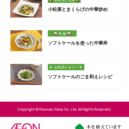
お弁当にも
小松菜ときくらげの中華炒め
丼 物
ソフトケールを使った中華丼
お料理ビギナー
ソフトケールのごま和えレシピ
Copyright © Maxvalu Tokai Co., Ltd. All Rights Reserved.