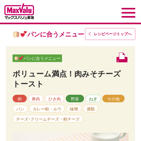
パンに合うメニュー
レシピページトップ
へ
パンに合うメニュー
ボリューム満点！肉みそチーズ
トースト
肉
豚肉
ひき肉
野菜
ねぎ
その他
パン
カレー粉・ルウ
味噌
酒類
チーズ･クリームチーズ・粉チーズ