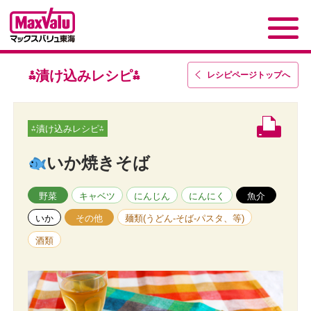
⁂漬け込みレシピ⁂
レシピページトップ
へ
⁂漬け込みレシピ⁂
いか焼きそば
野菜
キャベツ
にんじん
にんにく
魚介
いか
その他
麺類(うどん-そば-パスタ、等)
酒類