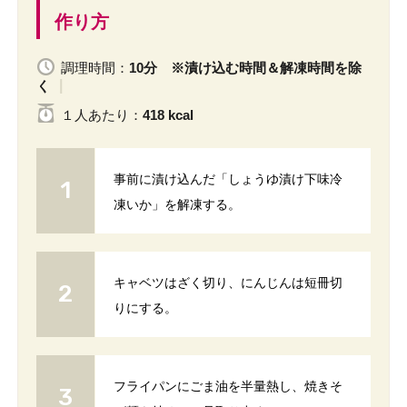
作り方
調理時間：
10分 ※漬け込む時間＆解凍時間を除
く
１人
あたり
：
418 kcal
事前に漬け込んだ「しょうゆ漬け下味冷
凍いか」を解凍する。
キャベツはざく切り、にんじんは短冊切
りにする。
フライパンにごま油を半量熱し、焼きそ