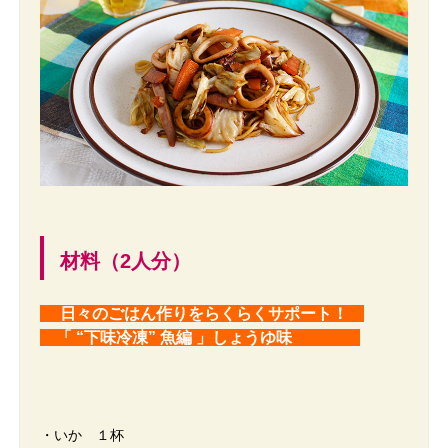
材料（2人分）
日々のごはん作りをらくらくサポート！
「
“下味冷凍” 魚編 」しょうゆ味
・いか １杯