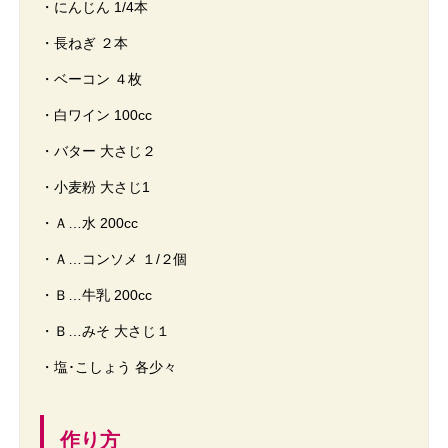
・にんじん 1/4本
・長ねぎ ２本
・ベーコン ４枚
・白ワイン 100cc
・バター 大さじ２
・小麦粉 大さじ1
・Ａ…水 200cc
・Ａ…コンソメ １/２個
・Ｂ…牛乳 200cc
・Ｂ…みそ 大さじ１
・塩･こしょう 各少々
作り方