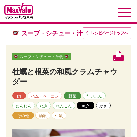
スープ・シチュー・汁物
レシピページトップ
へ
スープ・シチュー・汁物
牡蠣と根菜の和風クラムチャウ
ダー
肉
ハム・ベーコン
野菜
だいこん
にんじん
ねぎ
れんこん
魚介
かき
その他
酒類
牛乳