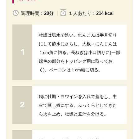
調理時間：
20分
１人
あたり
：
214 kcal
牡蠣は塩水で洗い、れんこんは半月切り
にして酢水にさらし、大根・にんじんは
１cm角に切る。長ねぎは小口切りに(一部
緑色の部分をトッピング用に取ってお
く)、ベーコンは１cm幅に切る。
鍋に牡蠣・白ワインを入れて蓋をし、中
火で蒸し煮にする。ふっくらとしてきた
ら火を止め、牡蠣と煮汁を分ける。