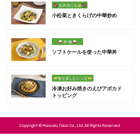
お弁当にも
小松菜ときくらげの中華炒め
丼 物
ソフトケールを使った中華丼
食を楽しむレシピ
冷凍お好み焼きのえびアボカド
トッピング
Copyright © Maxvalu Tokai Co., Ltd. All Rights Reserved.