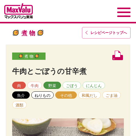
煮 物
レシピページトップ
へ
煮 物
牛肉とごぼうの甘辛煮
肉
牛肉
野菜
ごぼう
にんじん
魚介
ねりもの
その他
和風だし
ごま油
酒類