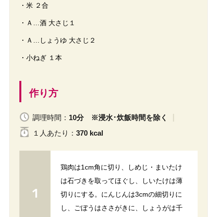
・米 ２合
・Ａ…酒 大さじ１
・Ａ…しょうゆ 大さじ２
・小ねぎ １本
作り方
調理時間：
10分 ※浸水･炊飯時間を除く
１人
あたり
：
370 kcal
鶏肉は1cm角に切り、しめじ・まいたけ
は石づきを取ってほぐし、しいたけは薄
切りにする。にんじんは3cmの細切りに
し、ごぼうはささがきに、しょうがは千