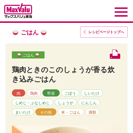
ごはん
レシピページトップ
へ
ごはん
鶏肉ときのこのしょうが香る炊
き込みごはん
肉
鶏肉
野菜
ごぼう
しいたけ
しめじ・ぶなしめじ
しょうが
にんじん
まいたけ
その他
米・ごはん
酒類