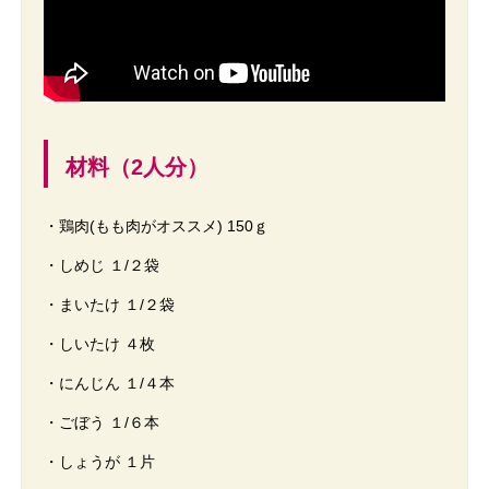
材料（2人分）
・鶏肉(もも肉がオススメ) 150ｇ
・しめじ １/２袋
・まいたけ １/２袋
・しいたけ ４枚
・にんじん １/４本
・ごぼう １/６本
・しょうが １片