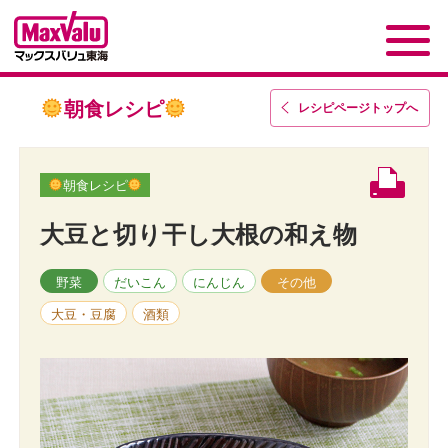
朝食レシピ
レシピページトップ
へ
朝食レシピ
大豆と切り干し大根の和え物
野菜
だいこん
にんじん
その他
大豆・豆腐
酒類