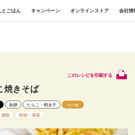
んとごはん
キャンペーン
オンラインストア
会社情
このレシピを印刷する
こ焼きそば
魚卵
たらこ・明太子
その他
酒類
乾物・海藻