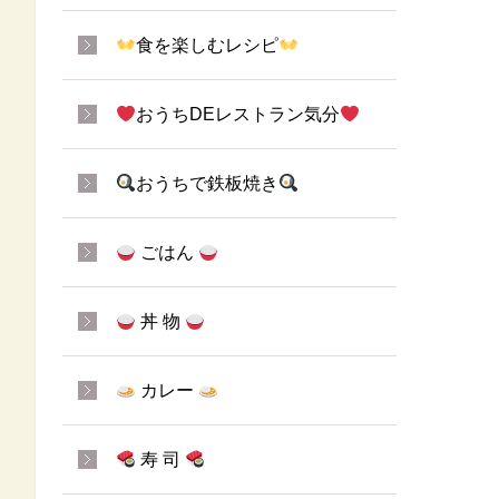
食を楽しむレシピ
おうちDEレストラン気分
おうちで鉄板焼き
ごはん
丼 物
カレー
寿 司