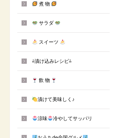
煮 物
サラダ
スイーツ
⁂漬け込みレシピ⁂
飲 物
漬けて美味しく♪
涼味
冷やしてサッパリ
おうちde全国グルメ