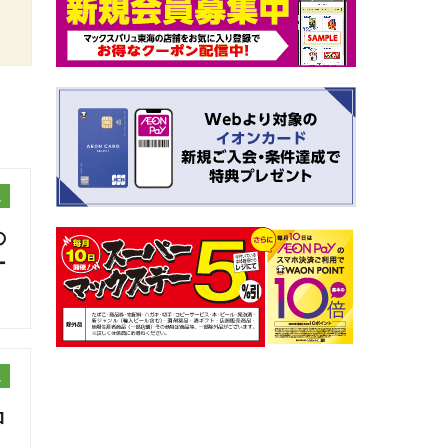
ュ
の
ー
ュ
ロ