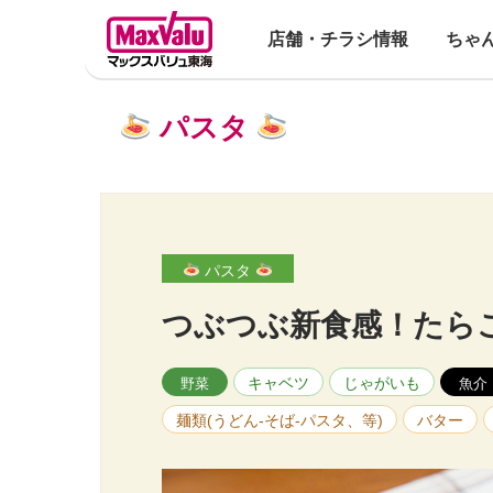
店舗・チラシ情報
ちゃ
パスタ
パスタ
つぶつぶ新食感！たら
キャベツ
じゃがいも
野菜
魚介
麺類(うどん-そば-パスタ、等)
バター