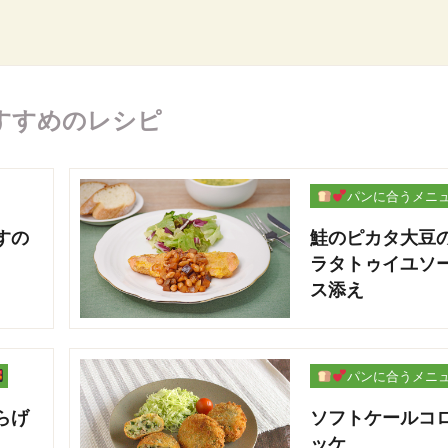
すすめのレシピ
パンに合うメニ
ー
すの
鮭のピカタ大豆
ラタトゥイユソ
ス添え
パンに合うメニ
ー
らげ
ソフトケールコ
ッケ