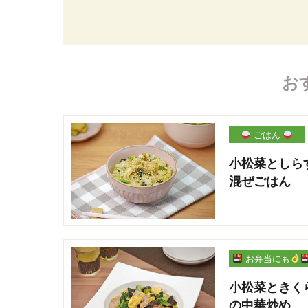
お
ごはん
小松菜としら
混ぜごはん
お弁当にも
小松菜ときく
の中華炒め