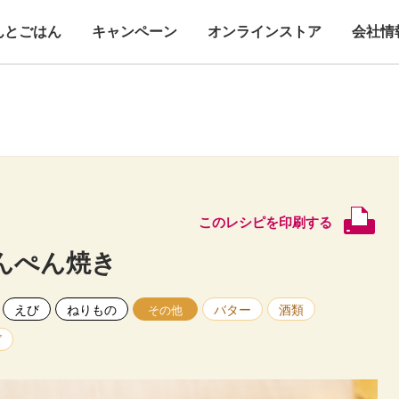
んとごはん
キャンペーン
オンラインストア
会社情
このレシピを印刷する
んぺん焼き
えび
ねりもの
バター
酒類
その他
ズ