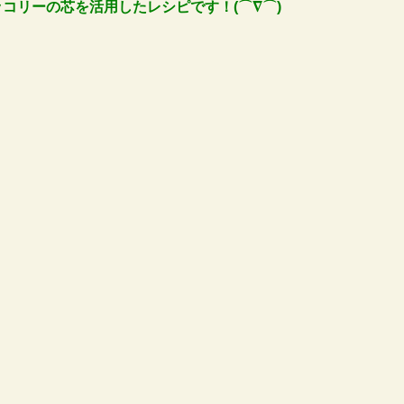
ッコリーの芯を活用したレシピ
です！(⌒∇⌒)