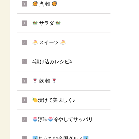
煮 物
サラダ
スイーツ
⁂漬け込みレシピ⁂
飲 物
漬けて美味しく♪
涼味
冷やしてサッパリ
おうちde全国グルメ