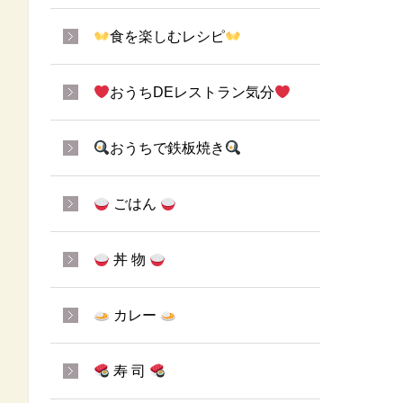
食を楽しむレシピ
おうちDEレストラン気分
おうちで鉄板焼き
ごはん
丼 物
カレー
寿 司