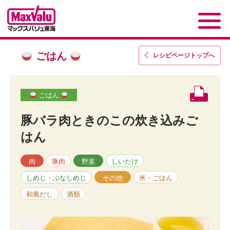
ごはん
レシピページトップ
へ
ごはん
豚バラ肉ときのこの炊き込みご
はん
肉
豚肉
野菜
しいたけ
しめじ・ぶなしめじ
その他
米・ごはん
和風だし
酒類