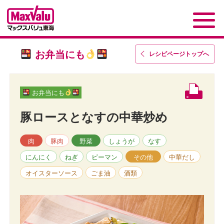
お弁当にも
レシピページトップ
へ
お弁当にも
豚ロースとなすの中華炒め
肉
豚肉
野菜
しょうが
なす
にんにく
ねぎ
ピーマン
その他
中華だし
オイスターソース
ごま油
酒類