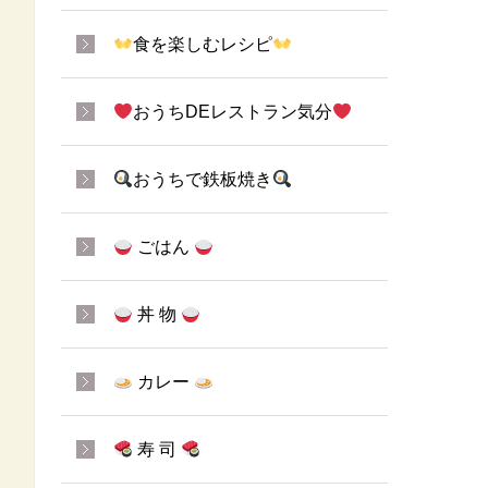
食を楽しむレシピ
おうちDEレストラン気分
おうちで鉄板焼き
ごはん
丼 物
カレー
寿 司