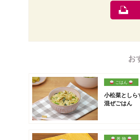
お
ごはん
小松菜としら
混ぜごはん
丼 物