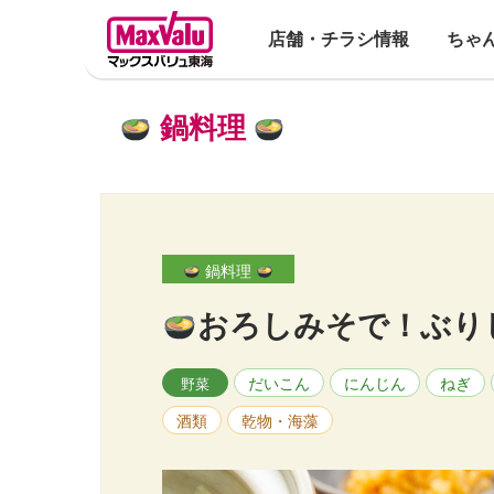
店舗・チラシ情報
ちゃ
鍋料理
鍋料理
おろしみそで！ぶり
だいこん
にんじん
ねぎ
野菜
酒類
乾物・海藻