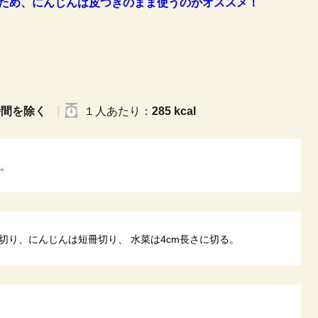
ため、にんじんは皮つきのまま使うのがオススメ！
時間を除く
１人
あたり
：
285 kcal
す。
切り、にんじんは短冊切り、 水菜は4cm長さに切る。