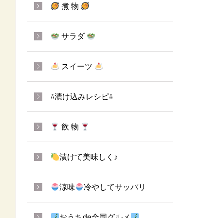
煮 物
サラダ
スイーツ
⁂漬け込みレシピ⁂
飲 物
漬けて美味しく♪
涼味
冷やしてサッパリ
おうちde全国グルメ