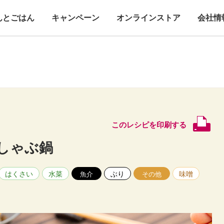
んとごはん
キャンペーン
オンラインストア
会社情
このレシピを印刷する
しゃぶ鍋
はくさい
水菜
ぶり
味噌
魚介
その他