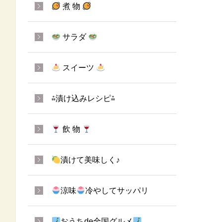
煮 物
サラダ
スイーツ
⁂漬け込みレシピ⁂
飲 物
漬けて美味しく♪
涼味
冷やしてサッパリ
おうちde全国グルメ