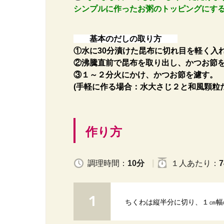
シンプルに作ったお粥のトッピングにす
基本のだしの取り方
①水に30分漬けた昆布に切れ目を軽く入
②沸騰直前で昆布を取り出し、かつお節
③１～２分火にかけ、かつお節を濾す。
(手軽に作る場合：水大さじ２と和風顆粒だ
作り方
調理時間：
10分
１人
あたり
：
7
ちくわは縦半分に切り、１㎝幅