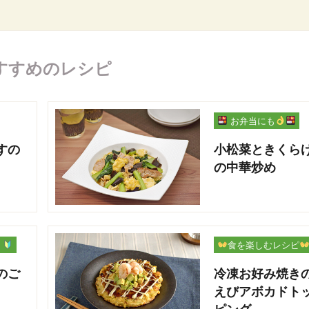
すすめのレシピ
お弁当にも
すの
小松菜ときくら
の中華炒め
ー
食を楽しむレシピ
のご
冷凍お好み焼き
えびアボカドト