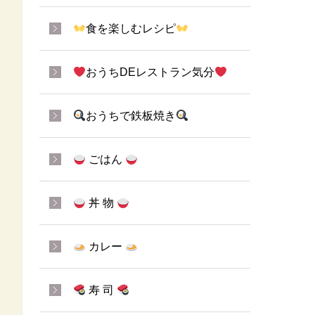
食を楽しむレシピ
おうちDEレストラン気分
おうちで鉄板焼き
ごはん
丼 物
カレー
寿 司