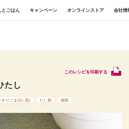
んとごはん
キャンペーン
オンラインストア
会社情
このレシピを印刷する
ひたし
･すりごま(白･黒)
だし類
酒類