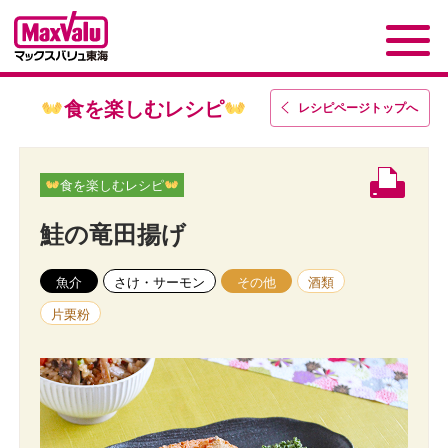
食を楽しむレシピ
レシピページトップ
へ
食を楽しむレシピ
鮭の竜田揚げ
魚介
さけ・サーモン
その他
酒類
片栗粉