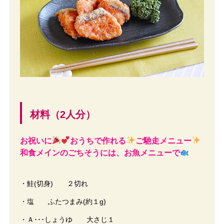
材料（2人分）
お祝いに
おうち
で作れ
る
ご馳走メニュー
和食メインのごちそうには、お魚メニューで
・鮭(切身) ２切れ
・塩 ふたつまみ(約１g)
・Ａ･･･しょうゆ 大さじ１