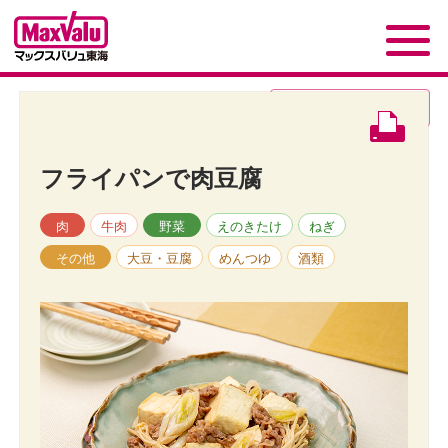
レシピページトップ
へ
フライパンで肉豆腐
肉
牛肉
野菜
えのきたけ
ねぎ
その他
大豆・豆腐
めんつゆ
酒類