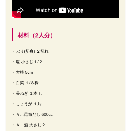
材料（2人分）
・ぶり(切身) ２切れ
・塩 小さじ１/２
・大根 5cm
・白菜 １/８株
・長ねぎ １本 し
・しょうが １片
・Ａ…昆布だし 600cc
・Ａ…酒 大さじ２