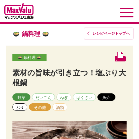
鍋料理
レシピページトップ
へ
鍋料理
素材の旨味が引き立つ！塩ぶり大
根鍋
野菜
だいこん
ねぎ
はくさい
魚介
ぶり
その他
酒類