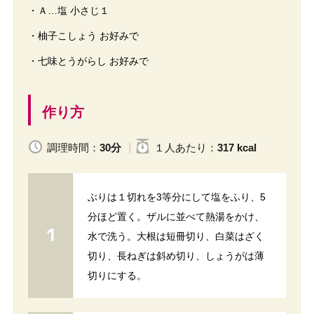
・Ａ…塩 小さじ１
・柚子こしょう お好みで
・七味とうがらし お好みで
作り方
調理時間：
30分
１人
あたり
：
317 kcal
ぶりは１切れを3等分にして塩をふり、5
分ほど置く。ザルに並べて熱湯をかけ、
水で洗う。大根は短冊切り、白菜はざく
切り、長ねぎは斜め切り、しょうがは薄
切りにする。