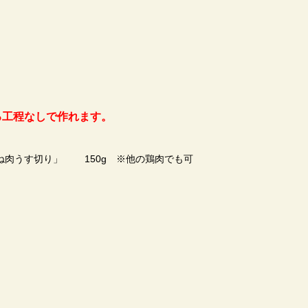
る工程なしで作れます。
ね肉うす切り」 150g ※他の鶏肉でも可