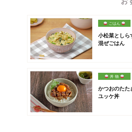
お
ごはん
小松菜としら
混ぜごはん
丼 物
かつおのたた
ユッケ丼