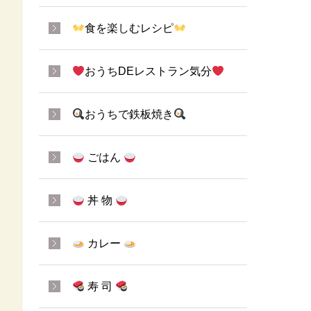
食を楽しむレシピ
おうちDEレストラン気分
おうちで鉄板焼き
ごはん
丼 物
カレー
寿 司