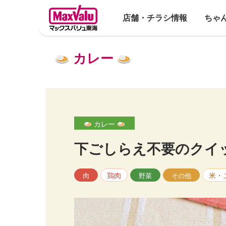
店舗・チラシ情報
ちゃ
カレー
カレー
下ごしらえ不要のクイ
鶏肉
米・
肉
野菜
その他