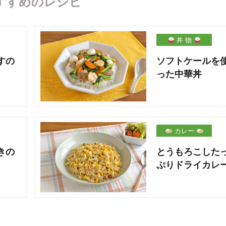
すすめのレシピ
丼 物
すの
ソフトケールを
った中華丼
カレー
きの
とうもろこした
ぷりドライカレ