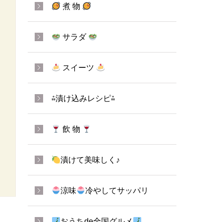
煮 物
サラダ
スイーツ
⁂漬け込みレシピ⁂
飲 物
漬けて美味しく♪
涼味
冷やしてサッパリ
おうちde全国グルメ