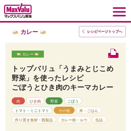
カレー
レシピページトップ
へ
カレー
トップバリュ「うまみとじこめ
野菜」を使ったレシピ
ごぼうとひき肉のキーマカレー
肉
ひき肉
野菜
ごぼう
トマト・ミニトマト
その他
米・ごはん
作り置き食材・既製品
カレー粉・ルウ
缶詰