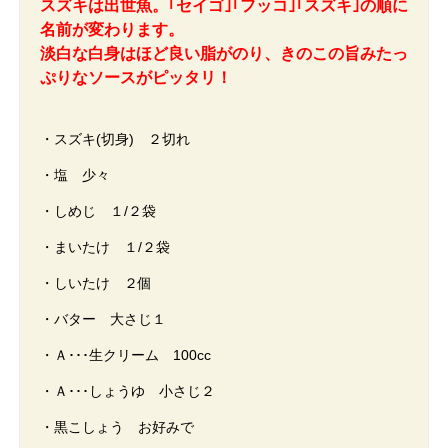
スズキは出世魚。｢セイゴ｣｢フッコ｣｢スズキ｣の順に
名前が変わります。
淡白な白身はほど良い脂がのり、きのこの旨みたっ
ぷりなソースがピッタリ！
・スズキ(切身) ２切れ
・塩 少々
・しめじ １/２袋
・まいたけ １/２袋
・しいたけ ２個
・バター 大さじ１
・Ａ･･･生クリーム 100cc
・Ａ･･･しょうゆ 小さじ２
・黒こしょう お好みで