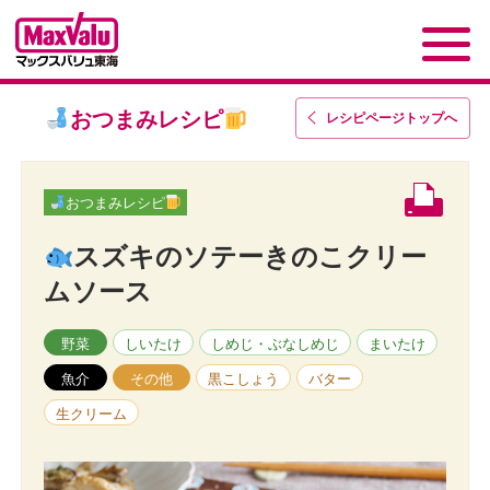
おつまみレシピ
レシピページトップ
へ
おつまみレシピ
スズキのソテーきのこクリー
ムソース
野菜
しいたけ
しめじ・ぶなしめじ
まいたけ
魚介
その他
黒こしょう
バター
生クリーム