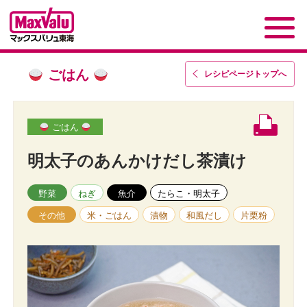
ごはん
レシピページトップ
へ
ごはん
明太子のあんかけだし茶漬け
野菜
ねぎ
魚介
たらこ・明太子
その他
米・ごはん
漬物
和風だし
片栗粉