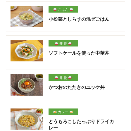
ごはん
小松菜としらすの混ぜごはん
丼 物
ソフトケールを使った中華丼
丼 物
かつおのたたきのユッケ丼
カレー
とうもろこしたっぷりドライカ
レー