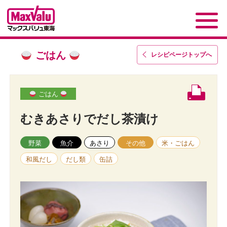
ごはん
レシピページトップ
へ
ごはん
むきあさりでだし茶漬け
野菜
魚介
あさり
その他
米・ごはん
和風だし
だし類
缶詰