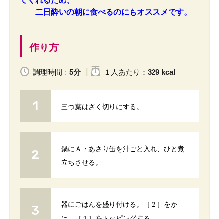
てくれるため、
二日酔いの朝に食べるのにもオススメです。
作り方
調理時間：
5分
１人
あたり
：
329 kcal
三つ葉はざく切りにする。
鍋にＡ・あさり缶を汁ごと入れ、ひと煮
立ちさせる。
器にごはんを盛り付ける。［２］をか
け、［１］をトッピングする。