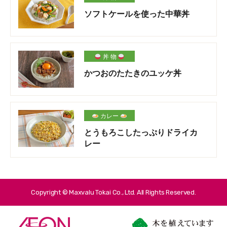
ソフトケールを使った中華丼
丼 物
かつおのたたきのユッケ丼
カレー
とうもろこしたっぷりドライカ
レー
Copyright © Maxvalu Tokai Co., Ltd. All Rights Reserved.