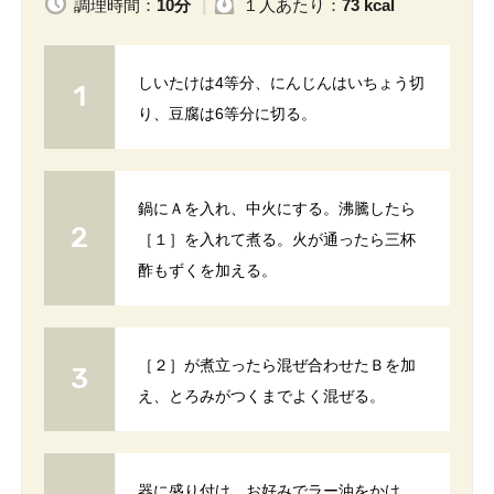
調理時間：
10分
１人
あたり
：
73 kcal
しいたけは4等分、にんじんはいちょう切
り、豆腐は6等分に切る。
鍋にＡを入れ、中火にする。沸騰したら
［１］を入れて煮る。火が通ったら三杯
酢もずくを加える。
［２］が煮立ったら混ぜ合わせたＢを加
え、とろみがつくまでよく混ぜる。
器に盛り付け、お好みでラー油をかけ