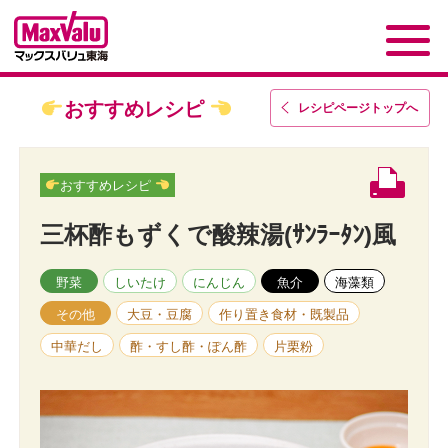
おすすめレシピ
レシピページトップ
へ
おすすめレシピ
三杯酢もずくで酸辣湯(ｻﾝﾗｰﾀﾝ)風
野菜
しいたけ
にんじん
魚介
海藻類
その他
大豆・豆腐
作り置き食材・既製品
中華だし
酢・すし酢・ぽん酢
片栗粉