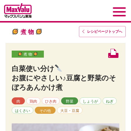
煮 物
レシピページトップ
へ
煮 物
白菜使い分け
お腹にやさしい♪豆腐と野菜のそ
ぼろあんかけ煮
肉
鶏肉
ひき肉
野菜
しょうが
ねぎ
はくさい
その他
大豆・豆腐