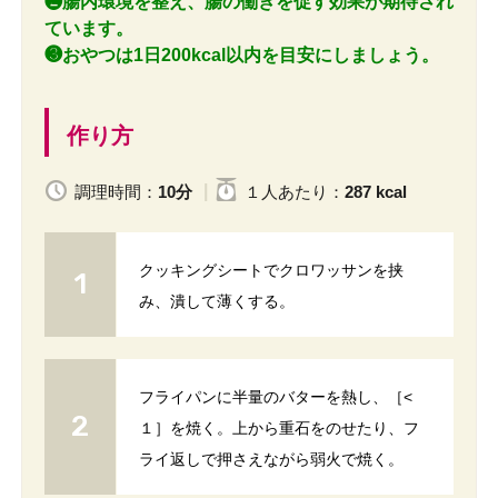
❷腸内環境を整え、腸の働きを促す効果が期待され
ています。
❸おやつは1日200kcal以内を目安にしましょう。
作り方
調理時間：
10分
１人
あたり
：
287 kcal
クッキングシートでクロワッサンを挟
み、潰して薄くする。
フライパンに半量のバターを熱し、［<
１］を焼く。上から重石をのせたり、フ
ライ返しで押さえながら弱火で焼く。