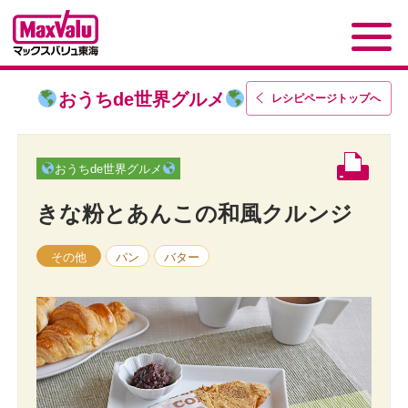
おうちde世界グルメ
レシピページトップ
へ
おうちde世界グルメ
きな粉とあんこの和風クルンジ
その他
パン
バター