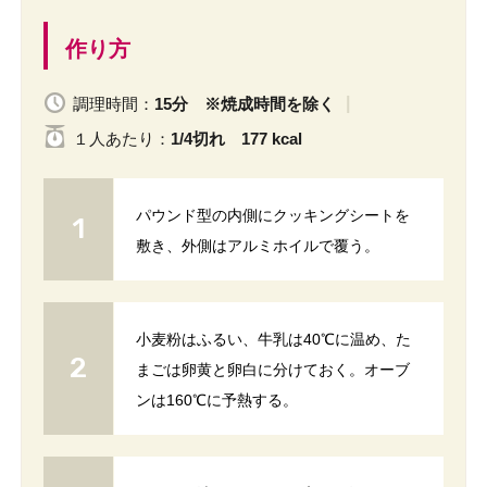
作り方
調理時間：
15分 ※焼成時間を除く
１人
あたり
：
1/4切れ 177 kcal
パウンド型の内側にクッキングシートを
敷き、外側はアルミホイルで覆う。
小麦粉はふるい、牛乳は40℃に温め、た
まごは卵黄と卵白に分けておく。オーブ
ンは160℃に予熱する。