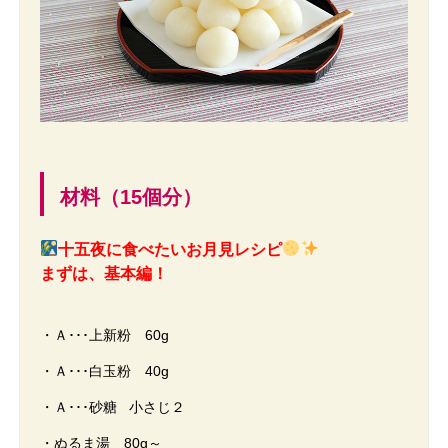
材料（15個分）
十五夜に食べたいお月見レシピ
まずは、基本編！
・Ａ･･･上新粉 60g
・Ａ･･･白玉粉 40g
・Ａ･･･砂糖 小さじ２
・ぬるま湯 80g～