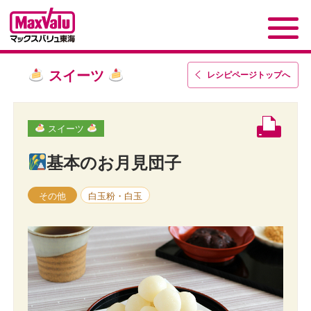
スイーツ
レシピページトップ
へ
スイーツ
基本のお月見団子
その他
白玉粉・白玉