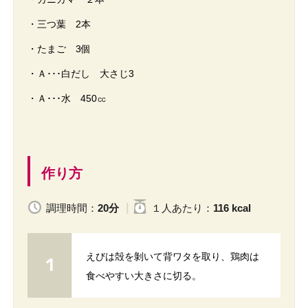
・三つ葉 2本
・たまご 3個
・Ａ･･･白だし 大さじ3
・Ａ･･･水 450㏄
作り方
調理時間：
20分
１人
あたり
：
116 kcal
えびは殻を剝いて背ワタを取り、鶏肉は
食べやすい大きさに切る。