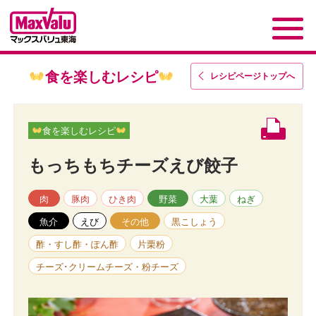
食を楽しむレシピ
レシピページトップ
へ
食を楽しむレシピ
もっちもちチーズえび餃子
肉
豚肉
ひき肉
野菜
大葉
ねぎ
魚介
えび
その他
黒こしょう
酢・すし酢・ぽん酢
片栗粉
チーズ･クリームチーズ・粉チーズ