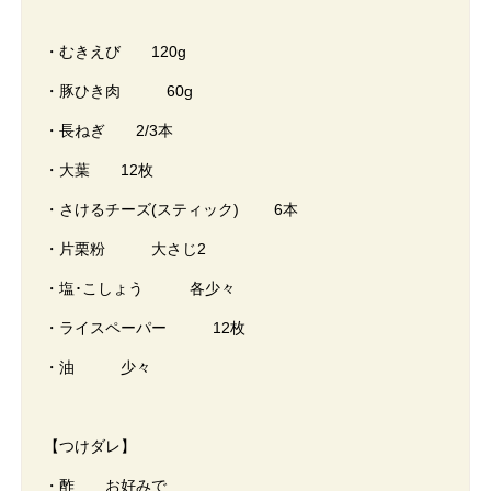
・むきえび 120g
・豚ひき肉 60g
・長ねぎ 2/3本
・大葉 12枚
・さけるチーズ(スティック) 6本
・片栗粉 大さじ2
・塩･こしょう 各少々
・ライスペーパー 12枚
・油 少々
【つけダレ】
・酢 お好みで