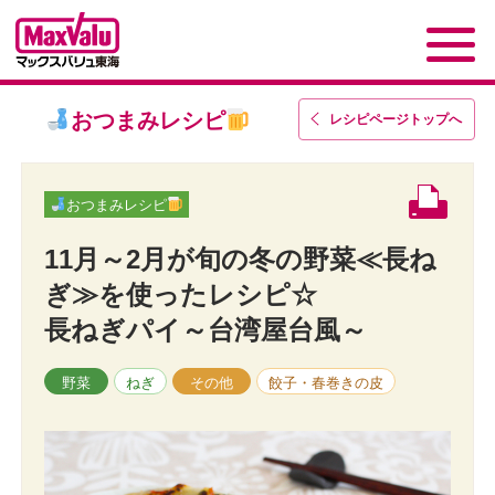
おつまみレシピ
レシピページトップ
へ
おつまみレシピ
11月～2月が旬の冬の野菜≪長ね
ぎ≫を使ったレシピ☆
長ねぎパイ～台湾屋台風～
野菜
ねぎ
その他
餃子・春巻きの皮