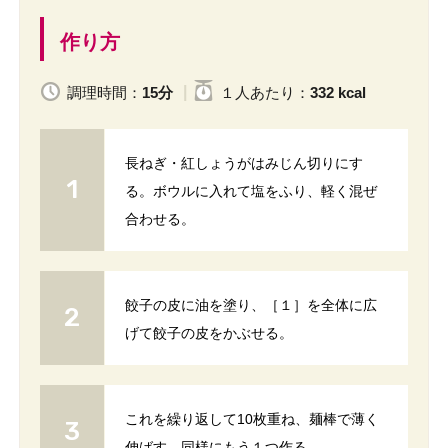
作り方
調理時間：
15分
１人
あたり
：
332 kcal
長ねぎ・紅しょうがはみじん切りにす
る。ボウルに入れて塩をふり、軽く混ぜ
合わせる。
餃子の皮に油を塗り、［１］を全体に広
げて餃子の皮をかぶせる。
これを繰り返して10枚重ね、麺棒で薄く
伸ばす。同様にもう１つ作る。