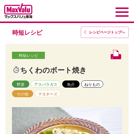
時短レシピ
レシピページトップ
へ
時短レシピ
ちくわのボート焼き
野菜
アスパラガス
魚介
ねりもの
その他
マヨネーズ