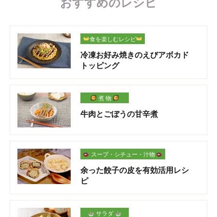
おすすめのレシピ
食を楽しむレシピ
冷凍お好み焼きのえびアボカド
トッピング
煮 物
牛肉とごぼうの甘辛煮
スープ・シチュー・汁物
余った餃子の皮を有効活用レシ
ピ
サラダ