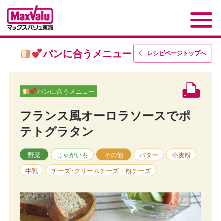
パンに合うメニュー
レシピページトップ
へ
パンに合うメニュー
フランス風オーロラソースでポ
テトグラタン
野菜
じゃがいも
その他
バター
小麦粉
牛乳
チーズ･クリームチーズ・粉チーズ