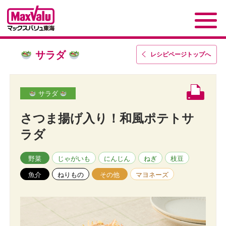
サラダ
レシピページトップ
へ
サラダ
さつま揚げ入り！和風ポテトサ
ラダ
野菜
じゃがいも
にんじん
ねぎ
枝豆
魚介
ねりもの
その他
マヨネーズ