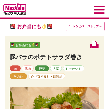
お弁当にも
レシピページトップ
へ
お弁当にも
豚バラのポテトサラダ巻き
肉
豚肉
野菜
大葉
じゃがいも
その他
作り置き食材・既製品