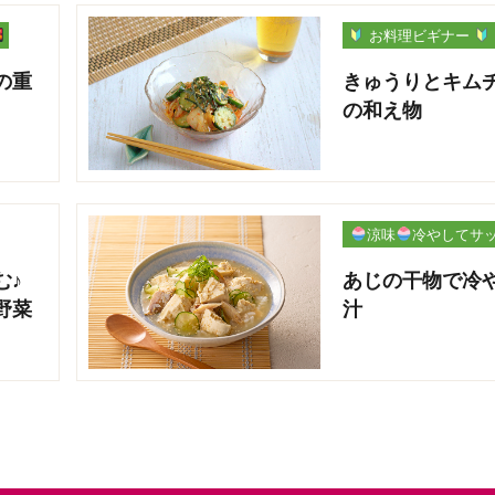
お料理ビギナー
の重
きゅうりとキム
の和え物
涼味
冷やしてサ
パリ
む♪
あじの干物で冷
野菜
汁