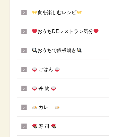
食を楽しむレシピ
おうちDEレストラン気分
おうちで鉄板焼き
ごはん
丼 物
カレー
寿 司