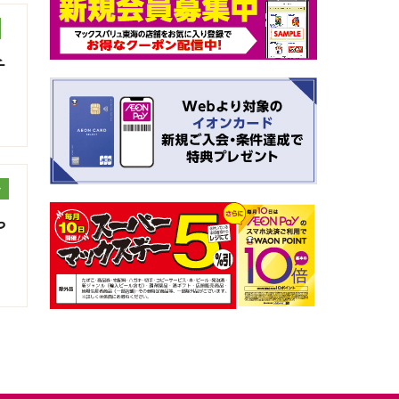
チ
ッ
や