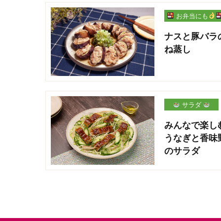
お弁当にも
ナスと豚バラ
ね蒸し
サラダ
みんなで楽し
うなぎと香味
のサラダ