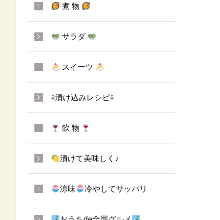
煮 物
サラダ
スイーツ
⁂漬け込みレシピ⁂
飲 物
漬けて美味しく♪
涼味
冷やしてサッパリ
おうちde全国グルメ