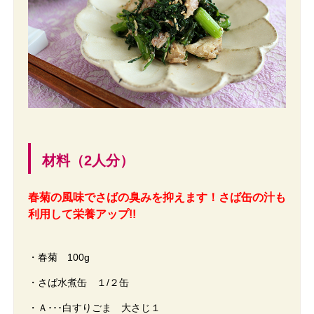
材料（2人分）
春菊の風味でさばの臭みを抑えます！さば缶の汁も
利用して栄養アップ!!
・春菊 100g
・さば水煮缶 １/２缶
・Ａ･･･白すりごま 大さじ１