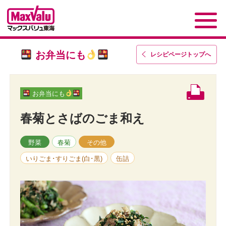
お弁当にも
レシピページトップ
へ
お弁当にも
春菊とさばのごま和え
野菜
春菊
その他
いりごま･すりごま(白･黒)
缶詰