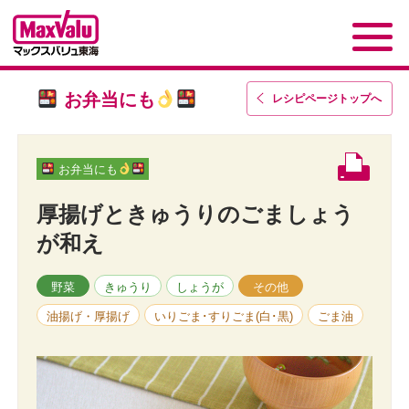
お弁当にも
レシピページトップ
へ
お弁当にも
厚揚げときゅうりのごましょう
が和え
野菜
きゅうり
しょうが
その他
油揚げ・厚揚げ
いりごま･すりごま(白･黒)
ごま油