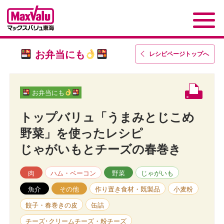
お弁当にも
レシピページトップ
へ
お弁当にも
トップバリュ「うまみとじこめ
野菜」を使ったレシピ
じゃがいもとチーズの春巻き
肉
ハム・ベーコン
野菜
じゃがいも
魚介
その他
作り置き食材・既製品
小麦粉
餃子・春巻きの皮
缶詰
チーズ･クリームチーズ・粉チーズ