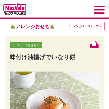
アレンジおせち
レシピページトップ
へ
アレンジおせち
味付け油揚げでいなり餅