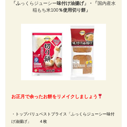
「ふ
っくらジューシー
味付け油揚げ
」・
「
国内産水
稲もち米100
％使用切り餅」
お正月で余ったお餅をリメイクしましょう
・トップバリュベストプライス「ふっくらジューシー味付
け油揚げ」 ４枚