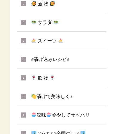
煮 物
サラダ
スイーツ
⁂漬け込みレシピ⁂
飲 物
漬けて美味しく♪
涼味
冷やしてサッパリ
おうちde全国グルメ