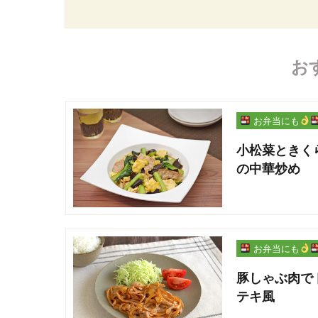
お
お弁当にも
小松菜ときく
の中華炒め
お弁当にも
豚しゃぶ肉で
テキ風