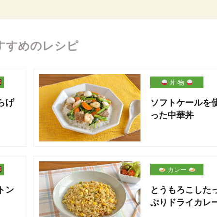
すすめのレシピ
丼 物
らげ
ソフトケールを
った中華丼
カレー
トン
とうもろこした
ぷりドライカレ