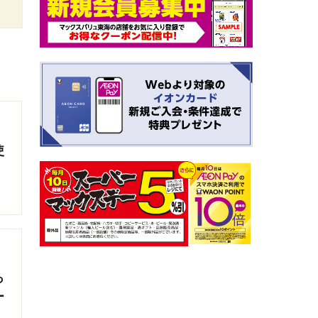
使
っ
ー