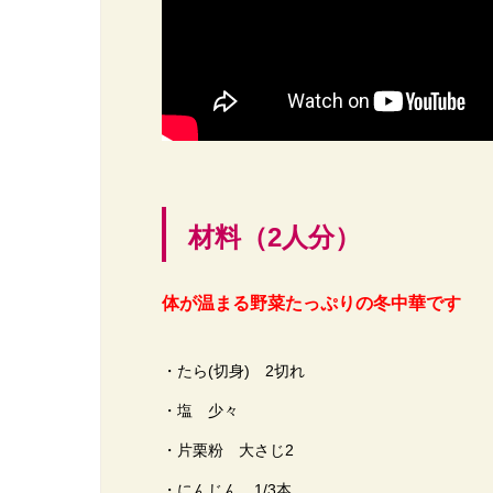
材料（2人分）
体が温まる野菜たっぷりの冬中華です
・たら(切身) 2切れ
・塩 少々
・片栗粉 大さじ2
・にんじん 1/3本