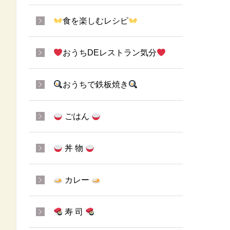
食を楽しむレシピ
おうちDEレストラン気分
おうちで鉄板焼き
ごはん
丼 物
カレー
寿 司