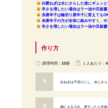
白髪ねぎは水にさらした後にギュッと
辛さを増したい場合はラー油や豆板醬
糸唐辛子は輪切り唐辛子に変えてもO
糸唐辛子の方が全体に絡みやすく、や
辛さを増したい場合はラー油や豆板醬
作り方
調理時間：
10分
１人
あたり
：
4
白ねぎは千切りにし、水にさら
鍋にＡを入れ、煮立ったら牛肉