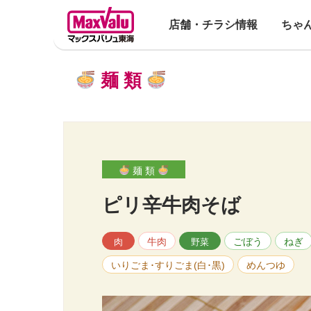
店舗・チラシ情報
ちゃ
麺 類
麺 類
ピリ辛牛肉そば
牛肉
ごぼう
ねぎ
肉
野菜
いりごま･すりごま(白･黒)
めんつゆ