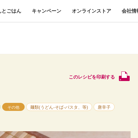
んとごはん
キャンペーン
オンラインストア
会社情
このレシピを印刷する
麺類(うどん-そば-パスタ、等)
唐辛子
その他