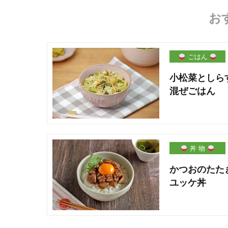
お
ごはん
小松菜としら
混ぜごはん
丼 物
かつおのたた
ユッケ丼