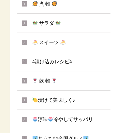
煮 物
サラダ
スイーツ
⁂漬け込みレシピ⁂
飲 物
漬けて美味しく♪
涼味
冷やしてサッパリ
おうちde全国グルメ