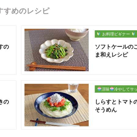
すすめのレシピ
お料理ビギナー
すの
ソフトケールの
ま和えレシピ
涼味
冷やしてサ
パリ
きの
しらすとトマト
そうめん