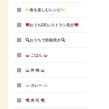
食を楽しむレシピ
おうちDEレストラン気分
おうちで鉄板焼き
ごはん
丼 物
カレー
寿 司