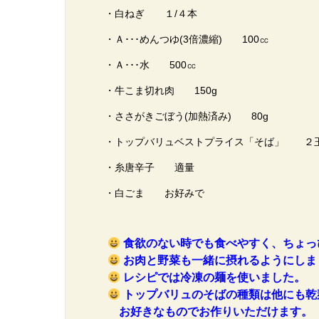
・白ねぎ １/４本
・Ａ･･･めんつゆ(3倍濃縮) 100㏄
・Ａ･･･水 500㏄
・牛こま切れ肉 150g
・ささがきごぼう(加熱済み) 80g
・トップバリュベストプライス「そば」 ２
・糸唐辛子 適量
・白ごま お好みで
食欲のない時でも食べやすく、ちょっ
お肉と野菜も一緒に摂れるようにしま
レシピでは冷凍の麺を使いました。
トップバリュのそばの種類は他にも乾
お好きなものでお作りいただけます。