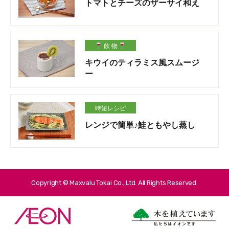
トマトとチーズのザーサイ和え
飲 物
キウイのティラミス風スムージ
ー
時短レシピ
レンジで簡単♪鮭ともやし蒸し
Copyright © Maxvalu Tokai Co., Ltd. All Rights Reserved.