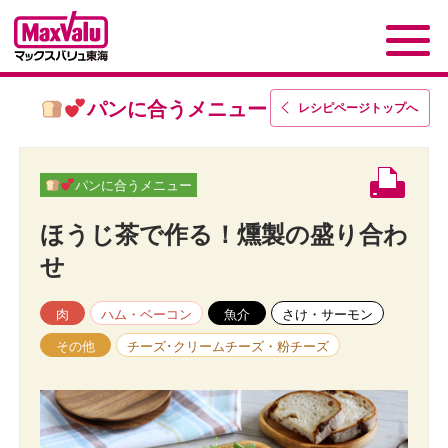
パンに合うメニュー
レシピページトップ
へ
パンに合うメニュー
ほうじ茶で作る！燻製の盛り合わ
せ
肉
ハム・ベーコン
魚介
さけ・サーモン
その他
チーズ･クリームチーズ・粉チーズ