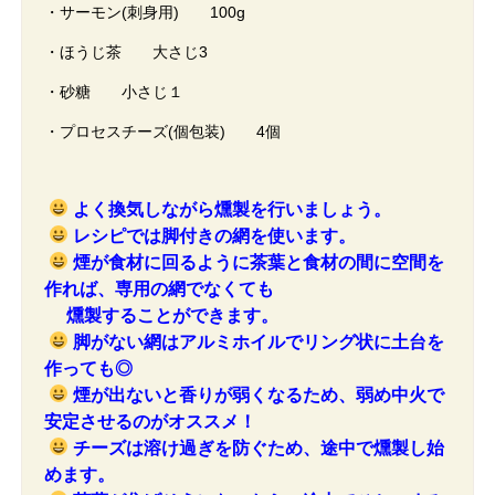
・サーモン(刺身用) 100g
・ほうじ茶 大さじ3
・砂糖 小さじ１
・プロセスチーズ(個包装) 4個
よく換気しながら燻製を行いましょう。
レシピでは脚付きの網を使います。
煙が食材に回るように
茶葉と食材の間に空間を
作れば、専用の網でなくても
燻製することができます。
脚がない網はアルミホイルでリング状に土台を
作っても◎
煙が出ないと香りが弱くなるため、弱め中火で
安定させるのがオススメ！
チーズは溶け過ぎを防ぐため、途中で燻製し始
めます。