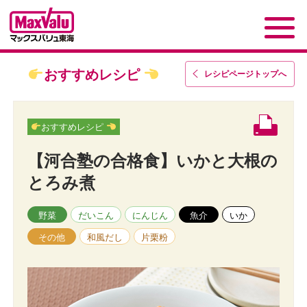
おすすめレシピ
レシピページトップ
へ
おすすめレシピ
【河合塾の合格食】いかと大根の
とろみ煮
野菜
だいこん
にんじん
魚介
いか
その他
和風だし
片栗粉