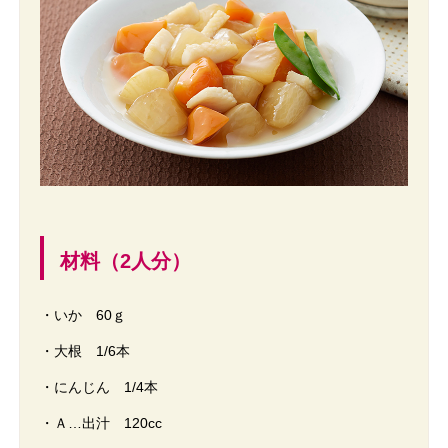
材料（2人分）
・いか 60ｇ
・大根 1/6本
・にんじん 1/4本
・Ａ…出汁 120cc