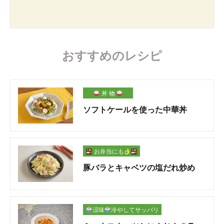
おすすめのレシピ
丼 物
ソフトケールを使った中華丼
お弁当にも
豚バラとキャベツの塩だれ炒め
涼味
冷やしてサッパリ