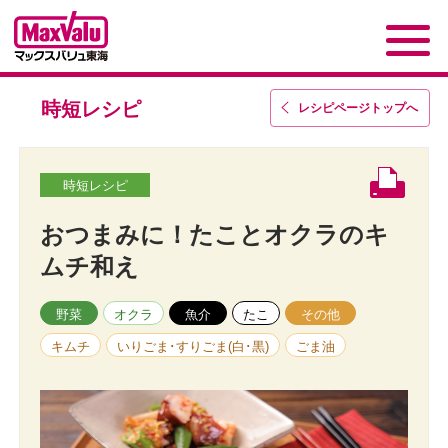
時短レシピ
レシピページトップ
へ
時短レシピ
おつまみに！たことオクラのキ
ムチ和え
野菜
オクラ
魚介
たこ
その他
キムチ
いりごま･すりごま(白･黒)
ごま油