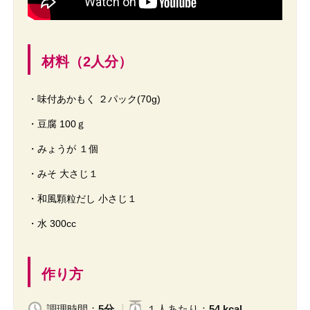
材料（2人分）
・味付あかもく ２パック(70g)
・豆腐 100ｇ
・みょうが １個
・みそ 大さじ１
・和風顆粒だし 小さじ１
・水 300cc
作り方
調理時間：
5分
１人
あたり
：
54 kcal