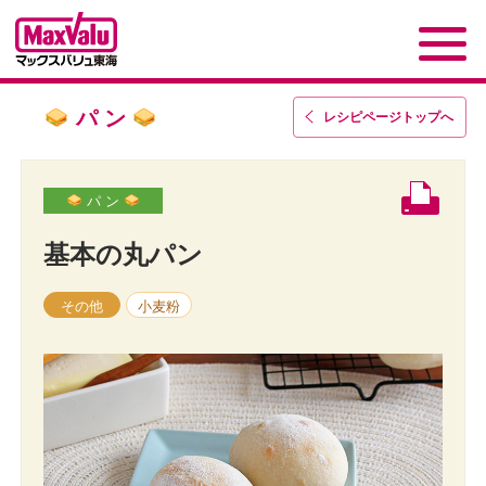
パ ン
レシピページトップ
へ
パ ン
基本の丸パン
その他
小麦粉