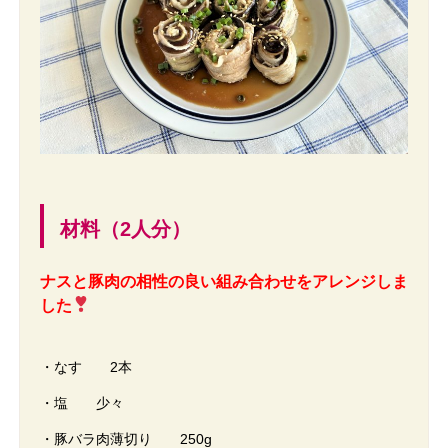
材料（2人分）
ナスと豚肉の相性の良い組み合わせをアレンジしま
した
・なす 2本
・塩 少々
・豚バラ肉薄切り 250g