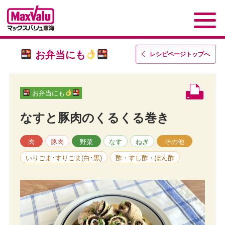
お弁当にも
レシピページトップ
へ
お弁当にも
なすと豚肉のくるくる巻き
肉
豚肉
野菜
なす
ねぎ
その他
いりごま･すりごま(白･黒)
酢・すし酢・ぽん酢